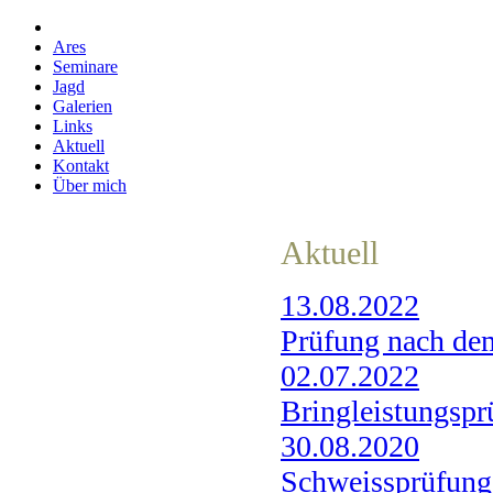
Ares
Seminare
Jagd
Galerien
Links
Aktuell
Kontakt
Über mich
Aktuell
13.08.2022
Prüfung nach de
02.07.2022
Bringleistungspr
30.08.2020
Schweissprüfung